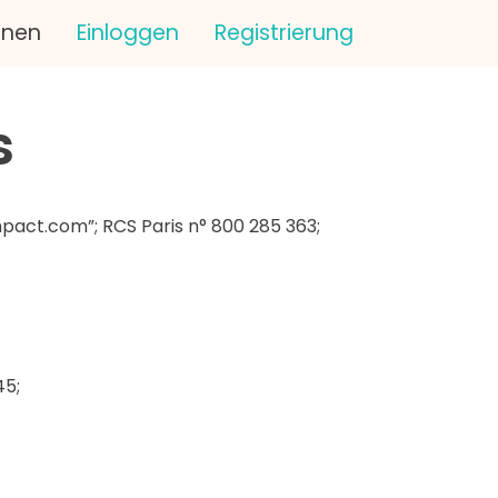
onen
Einloggen
Registrierung
s
act.com”; RCS Paris n° 800 285 363;
45;