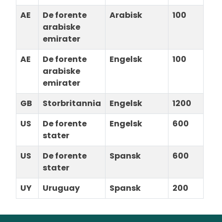
AE
De forente
Arabisk
100
arabiske
emirater
AE
De forente
Engelsk
100
arabiske
emirater
GB
Storbritannia
Engelsk
1200
US
De forente
Engelsk
600
stater
US
De forente
Spansk
600
stater
UY
Uruguay
Spansk
200