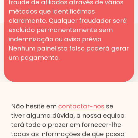
fraude de afiliados através de vários
métodos que identificámos
claramente. Qualquer fraudador será
excluído permanentemente sem
indemnização ou aviso prévio.
Nenhum painelista falso poderá gerar
um pagamento.
Não hesite em
contactar-nos
se
tiver alguma dúvida, a nossa equipa
terá todo o prazer em fornecer-lhe
todas as informações de que possa